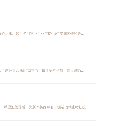
之旅。盛世名门物业为业主提供的“专属装修监管...
建造青云森屿”成为当下最重要的事情。青云森屿...
希望汇集灵感，为新作美好赋名，据活动截止时刻统...