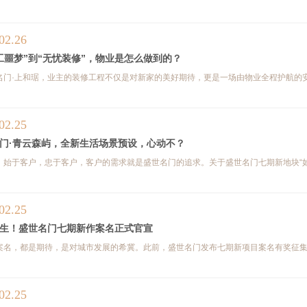
02.26
工噩梦”到“无忧装修”，物业是怎么做到的？
名门·上和琚，业主的装修工程不仅是对新家的美好期待，更是一场由物业全程护航的安心
02.25
门·青云森屿，全新生活场景预设，心动不？
，始于客户，忠于客户，客户的需求就是盛世名门的追求。关于盛世名门七期新地块“如何
02.25
生！盛世名门七期新作案名正式官宣
案名，都是期待，是对城市发展的希冀。此前，盛世名门发布七期新项目案名有奖征集，
02.25