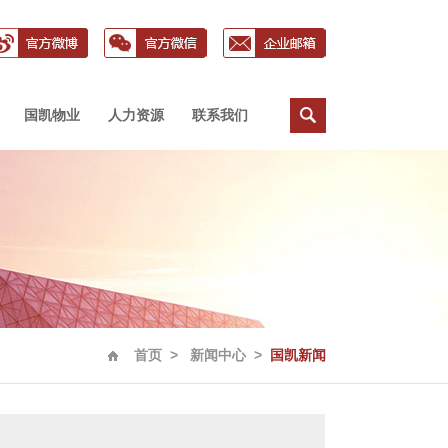
国凯物业
人力资源
联系我们
采购
荣誉
才理念
下属公司
金泉贷款
物业动态
诚聘英才
廉政举报
服务理念
员工风采
投诉建议
首页
>
新闻中心
>
国凯新闻