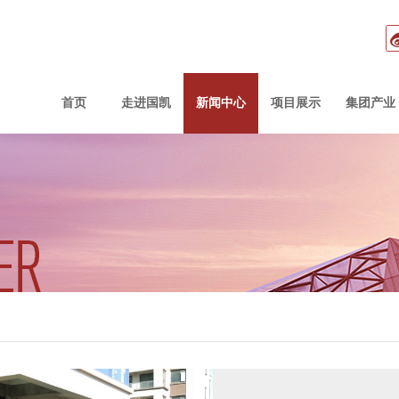
首页
走进国凯
新闻中心
项目展示
集团产业
事长致辞
企业文化
国凯新闻
组织架构
兰堡湾涂料
行业动态
企业荣誉
大居建设
在售项目
媒体报道
物业简介
社会责任
集团总部
国凯商贸
已售项目
招标
品牌
人