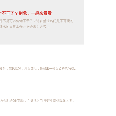
干了？别慌，一起来看看
可以偷懒不干了？这在盛世名门是不可能的！
常工作并不会因为天气...
头，清风拂过，果香四溢，绘就出一幅温柔鲜活的初...
包彩绘DIY活动，在盛世名门·美好生活馆温馨上演...