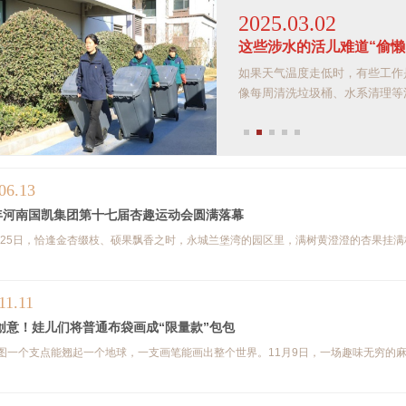
2025.03.02
这些涉水的活儿难道“偷懒”不
如果天气温度走低时，有些工作是不是
像每周清洗垃圾桶、水系清理等涉水的日
06.13
6年河南国凯集团第十七届杏趣运动会圆满落幕
月25日，恰逢金杏缀枝、硕果飘香之时，永城兰堡湾的园区里，满树黄澄澄的杏果挂满枝
11.11
创意！娃儿们将普通布袋画成“限量款”包包
拍图一个支点能翘起一个地球，一支画笔能画出整个世界。11月9日，一场趣味无穷的麻布