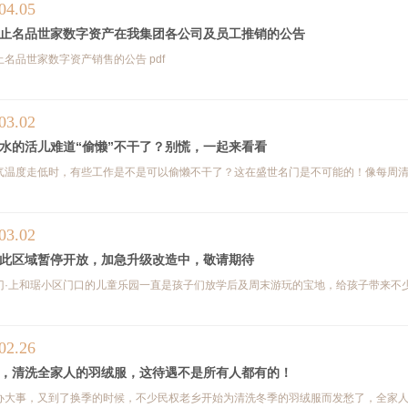
04.05
止名品世家数字资产在我集团各公司及员工推销的公告
名品世家数字资产销售的公告 pdf
03.02
水的活儿难道“偷懒”不干了？别慌，一起来看看
气温度走低时，有些工作是不是可以偷懒不干了？这在盛世名门是不可能的！像每周清洗
03.02
此区域暂停开放，加急升级改造中，敬请期待
门·上和琚小区门口的儿童乐园一直是孩子们放学后及周末游玩的宝地，给孩子带来不少
02.26
，清洗全家人的羽绒服，这待遇不是所有人都有的！
办大事，又到了换季的时候，不少民权老乡开始为清洗冬季的羽绒服而发愁了，全家人的