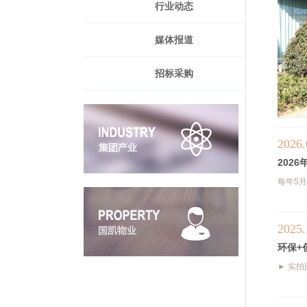
行业动态
资产在我集团各公司及员工推销的...
媒体报道
销售的公告 pdf
招标采购
2026.
202
每年5
2025.
环保+
► 实